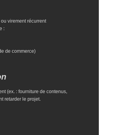
u virement récurrent
e :
Code de commerce)
on
ent (ex. : fourniture de contenus,
t retarder le projet.