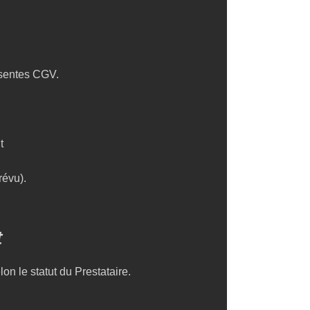
ésentes CGV.
t
révu).
t
on le statut du Prestataire.